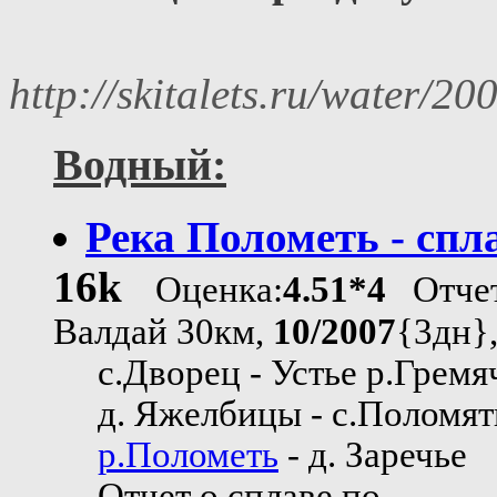
http://skitalets.ru/water/2
Водный:
Река Полометь - спл
16k
Оценка:
4.51*4
Отчет
Валдай 30км,
10/2007
{3дн}
с.Дворец - Устье р.Гремя
д. Яжелбицы - с.Поломят
р.Полометь
- д. Заречье
Отчет о сплаве по