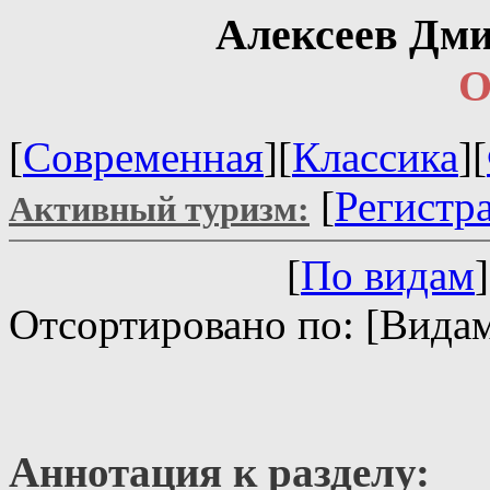
Алексеев Дм
О
[
Современная
][
Классика
][
[
Регистр
Активный туризм:
[
По видам
]
Отсортировано по: [Видам
Аннотация к разделу: