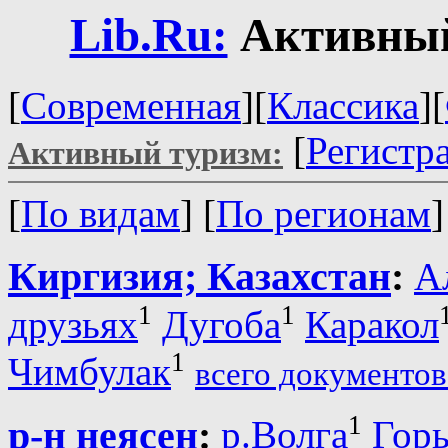
Lib.Ru:
Активный
[
Современная
][
Классика
][
[
Регистр
Активный туризм:
[
По видам
] [
По регионам
Киргизия; Казахстан
:
А
1
1
друзьях
Дугоба
Каракол
1
Чимбулак
всего документов
1
р-н неясен
:
р.Волга
Гор