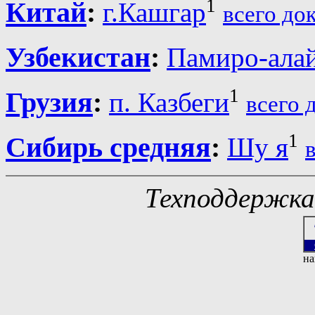
1
Китай
:
г.Кашгар
всего до
Узбекистан
:
Памиро-ала
1
Грузия
:
п. Казбеги
всего 
1
Сибирь средняя
:
Шу я
Техподдержк
на