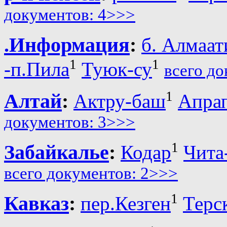
документов: 4>>>
.Информация
:
б. Алмаат
1
1
-п.Пила
Туюк-су
всего д
1
Алтай
:
Актру-баш
Апра
документов: 3>>>
1
Забайкалье
:
Кодар
Чита
всего документов: 2>>>
1
Кавказ
:
пер.Кезген
Терс