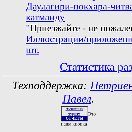
Даулагири-покхара-читв
катманду
"Приезжайте - не пожале
Иллюстрации/приложени
шт.
Статистика ра
Техподдержка:
Петрие
Павел
.
Активный
туризм
Это
ОТЧЕТЫ
наша кнопка