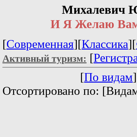
Михалевич Ю
И Я Желаю Вам
[
Современная
][
Классика
][
[
Регистр
Активный туризм:
[
По видам
]
Отсортировано по: [Видам