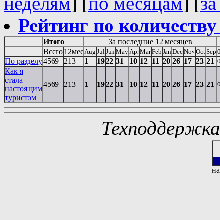
неделям
] [
по месяцам
] [
за
Рейтинг по количеству
Итого
За последние 12 месяцев
Всего
12мес
Aug
Jul
Jun
May
Apr
Mar
Feb
Jan
Dec
Nov
Oct
Sep
По разделу
4569
213
1
19
22
31
10
12
11
20
26
17
23
21
Как я
стала
4569
213
1
19
22
31
10
12
11
20
26
17
23
21
настоящим
туристом
Техподдержк
на