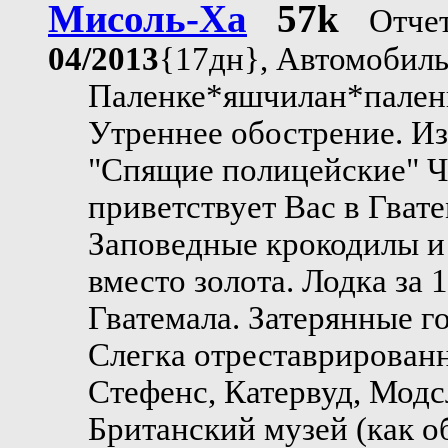
Мисоль-Ха
57k
Отчет
04/2013
{17дн}, Автомобил
Паленке*яшчилан*пален
Утреннее обострение. Из
"Спящие полицейские" Чь
приветствует Вас в Гват
Заповедные крокодилы и 
вместо золота. Лодка за 
Гватемала. Затерянные го
Слегка отреставрирован
Стефенс, Катервуд, Модсл
Британский музей (как о