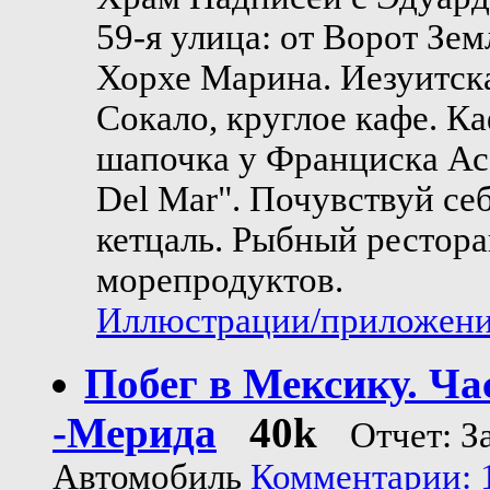
59-я улица: от Ворот Зе
Хорхе Марина. Иезуитска
Сокало, круглое кафе. К
шапочка у Франциска Асс
Del Mar". Почувствуй с
кетцаль. Рыбный рестора
морепродуктов.
Иллюстрации/приложения
Побег в Мексику. Ча
-Мерида
40k
Отчет: З
Автомобиль
Комментарии: 1