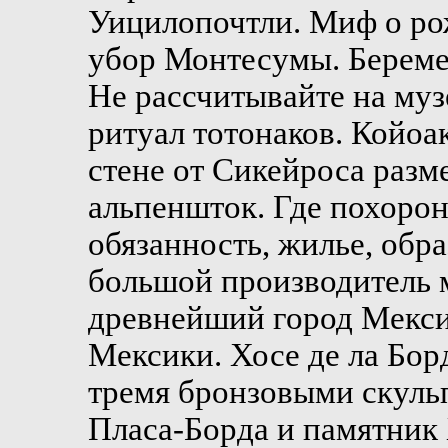
Уицилопочтли. Миф о ро
убор Монтесумы. Береме
Не рассчитывайте на муз
ритуал тотонаков. Койоа
стене от Сикейроса разм
альпеншток. Где похорон
обязанность, жилье, обр
большой производитель м
древнейший город Мексик
Мексики. Хосе де ла Бор
тремя бронзовыми скуль
Пласа-Борда и памятник 