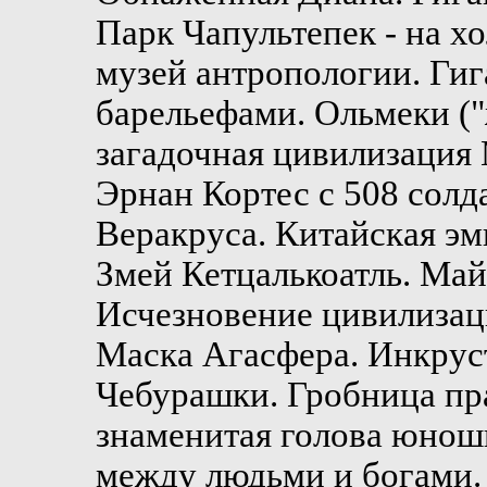
Парк Чапультепек - на х
музей антропологии. Гиг
барельефами. Ольмеки ("
загадочная цивилизация 
Эрнан Кортес с 508 солд
Веракруса. Китайская э
Змей Кетцалькоатль. Ма
Исчезновение цивилизаци
Маска Агасфера. Инкрус
Чебурашки. Гробница пра
знаменитая голова юноши
между людьми и богами. 