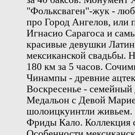
"Фольксваген"-жук - лю
про Город Ангелов, или 
Игнасио Сарагоса и сам
красивые девушки Латин
мексиканской свадьбы. Н
180 км за 5 часов. Сочим
Чинампы - древние ацтек
Воскресенье - семейный 
Медальон с Девой Марие
шолоицкуинтли живьем. 
Фриды Кало. Коллекция 
Особенности мексиканск