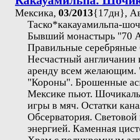
Какауамильпа. Шочи
Мексика,
03/2013
{17дн}, А
Таско*какауамильпа-шоч
Бывший монастырь "70 An
Правильные серебряные 
Несчастный англичанин 
аренду всем желающим. 
"Короны". Брошенные ас
Мексике пьют. Шочикальк
игры в мяч. Остатки кана
Обсерватория. Световой 
энергией. Каменная цист