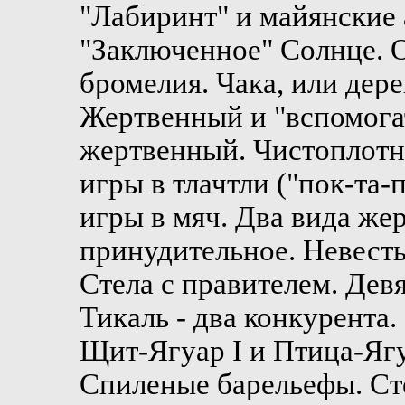
"Лабиринт" и майянские 
"Заключенное" Солнце. О
бромелия. Чака, или дере
Жертвенный и "вспомога
жертвенный. Чистоплотн
игры в тлачтли ("пок-та-
игры в мяч. Два вида ж
принудительное. Невесты
Стела с правителем. Дев
Тикаль - два конкурента
Щит-Ягуар I и Птица-Ягу
Спиленые барельефы. Сте