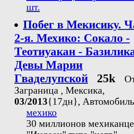
шт.
Побег в Мекисику. Ч
2-я. Мехико: Сокало -
Теотиуакан - Базилик
Девы Марии
Гваделупской
25k
От
Заграница , Мексика,
03/2013
{17дн}, Автомобил
мехико
30 миллионов мехиканце