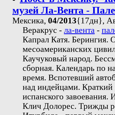
музей Ла-Вента - Пал
Мексика,
04/2013
{17дн}, А
Веракрус -
ла-вента
-
пал
Капрал Катя. Берингия. 
месоамериканских цивил
Каучуковый народ. Бесс
сборная. Календарь по н
время. Вспотевший автоб
над индейцами. Краткий
испанского завоевания. 
Клич Долорес. Трижды р