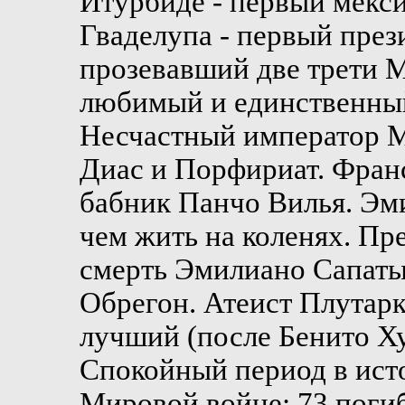
Итурбиде - первый мекс
Гваделупа - первый през
прозевавший две трети М
любимый и единственный
Несчастный император М
Диас и Порфириат. Фран
бабник Панчо Вилья. Эми
чем жить на коленях. Пр
смерть Эмилиано Сапаты
Обрегон. Атеист Плутарк
лучший (после Бенито Ху
Спокойный период в ист
Мировой войне: 73 поги