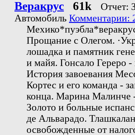
Веракрус
61k
Отчет: 
Автомобиль
Комментарии: 2
Мехико*пуэбла*веракру
Прощание с Олегом. ·Укр
лошадка и памятник ген
и майя. Гонсало Гереро 
История завоевания Мес
Кортес и его команда - з
конца. Марина Малинче 
Золото и больные испанс
де Альварадо. Тлашкалан
освобожденные от налого