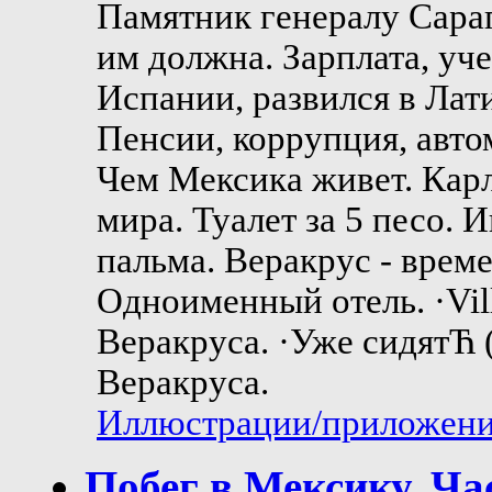
Памятник генералу Сара
им должна. Зарплата, уч
Испании, развился в Лат
Пенсии, коррупция, авто
Чем Мексика живет. Кар
мира. Туалет за 5 песо. 
пальма. Веракрус - врем
Одноименный отель. ·Vil
Веракруса. ·Уже сидятЋ 
Веракруса.
Иллюстрации/приложения
Побег в Мексику. Час