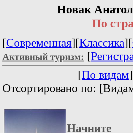
Новак Анатол
По стр
[
Современная
][
Классика
][
[
Регистр
Активный туризм:
[
По видам
]
Отсортировано по: [Видам
Начните