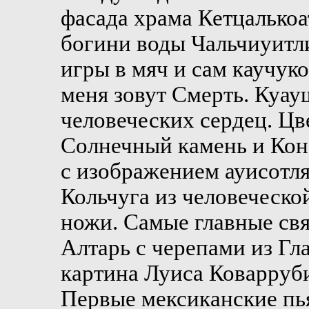
фасада храма Кетцалькоа
богини воды Чальчиуитли
игры в мяч и сам каучуко
меня зовут Смерть. Куау
человеческих сердец. Цв
Солнечный камень и Кон
с изображением ауисотл
Кольчуга из человеческо
ножи. Самые главные с
Алтарь с черепами из Гл
картина Луиса Коварруби
Первые мексиканские пь