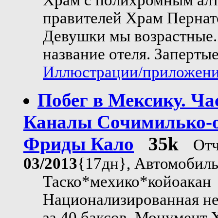
Храм с полихромным алт
правителей Храм Пернат
Девушки мы возрастные. 
название отеля. Заперты
Иллюстрации/приложения
Побег в Мексику. Ча
Каналы Сочимилько-о
Фриды Кало
35k
Отч
03/2013
{17дн}, Автомобил
Таско*мехико*койоакан
Национализированная не
за 40 баксов. Монумент