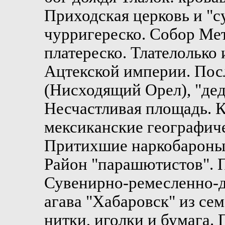
Приходская церковь и "
чурригереско. Собор Ме
платереско. Тлателолько
Ацтекской империи. Пос
(Нисходящий Орел), "дед
Несчастливая площадь. К
мексиканские географиче
Притихшие наркобароны.
Район "парашютистов". П
Сувенирно-ремесленно-д
агава "Хабаровск" из сем
нитки, иголки и бумага. 