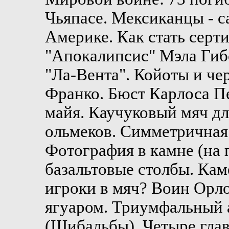
Чьяпасе. Мексиканцы - с
Америке. Как стать сер
"Апокалипсис" Мэла Гибс
"Ла-Вента". Койоты и че
Франко. Бюст Карлоса Пе
майя. Каучуковый мяч дл
ольмеков. Симметричная
Фотография в камне (на 
базальтовые столбы. Кам
игроки в мяч? Воин Орло
ягуаром. Триумфальный а
(Шибальбы). Четыре глав