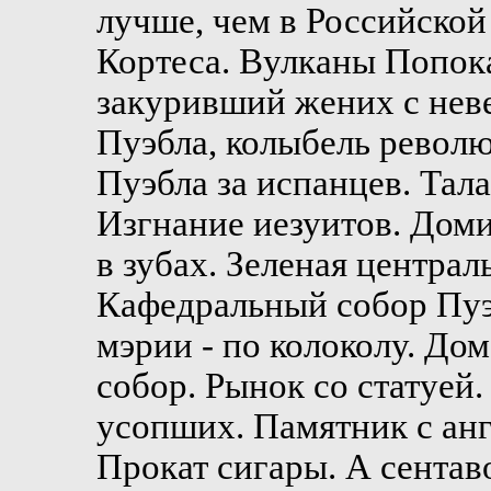
лучше, чем в Российско
Кортеса. Вулканы Попока
закуривший жених с нев
Пуэбла, колыбель револю
Пуэбла за испанцев. Тала
Изгнание иезуитов. Доми
в зубах. Зеленая центра
Кафедральный собор Пуэ
мэрии - по колоколу. До
собор. Рынок со статуей
усопших. Памятник с анг
Прокат сигары. А сентав