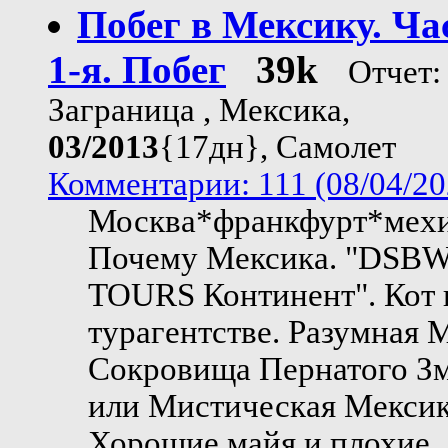
Побег в Мексику. Ча
1-я. Побег
39k
Отчет:
Заграница , Мексика,
03/2013
{17дн}, Самолет
Комментарии: 111 (08/04/20
Москва*франкфурт*мех
Почему Мексика. "DSBW
TOURS Континент". Кот 
турагентстве. Разумная 
Сокровища Пернатого З
или Мистическая Мексик
Хорошие майя и плохие