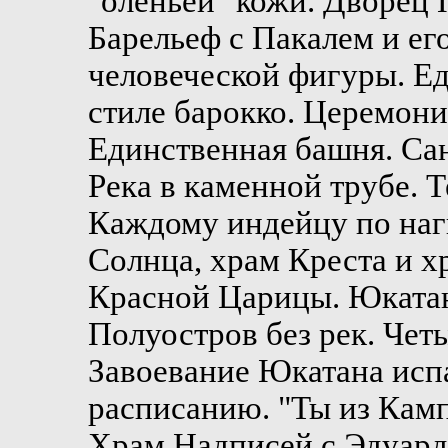
"оленьей" кожи. Дворец 
Барельеф с Пакалем и ег
человеческой фигуры. Е
стиле барокко. Церемони
Единственная башня. Са
Река в каменной трубе. Т
Каждому индейцу по наг
Солнца, храм Креста и х
Красной Царицы. Юкатан
Полуостров без рек. Чет
Завоевание Юкатана испа
расписанию. "Ты из Кам
Храм Надписей с Эдуардо