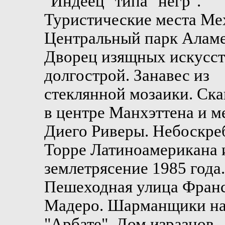
"Индеец" типа "негр".
Туристические места Ме
Центральный парк Аламе
Дворец изящных искусст
долгострой. Занавес из
стеклянной мозаики. Ск
в центре Манхэттена и м
Диего Риверы. Небоскре
Торре Латиноамерикана 
землетрясение 1985 года.
Пешеходная улица Фран
Мадеро. Шарманщики н
"Арбате". Дом изразцов.