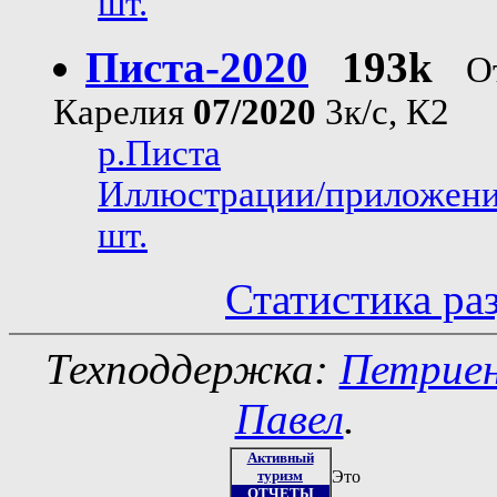
шт.
Писта-2020
193k
О
Карелия
07/2020
3к/с, К2
р.Писта
Иллюстрации/приложени
шт.
Статистика ра
Техподдержка:
Петрие
Павел
.
Активный
туризм
Это
ОТЧЕТЫ