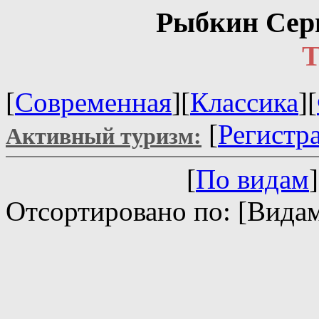
Рыбкин Сер
Т
[
Современная
][
Классика
][
[
Регистр
Активный туризм:
[
По видам
]
Отсортировано по: [Видам