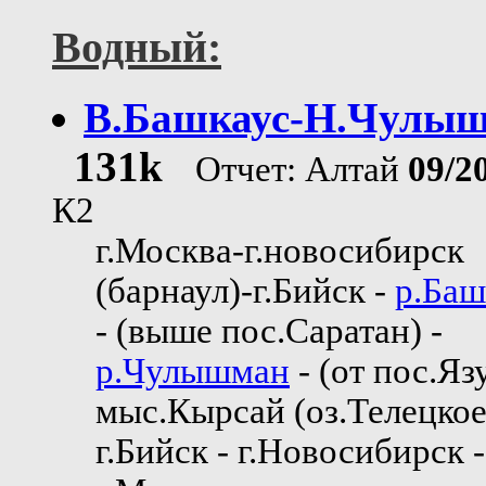
Водный:
В.Башкаус-Н.Чулы
131k
Отчет: Алтай
09/2
К2
г.Москва-г.новосибирск
(барнаул)-г.Бийск -
р.Баш
- (выше пос.Саратан) -
р.Чулышман
- (от пос.Язу
мыс.Кырсай (оз.Телецкое
г.Бийск - г.Новосибирск -