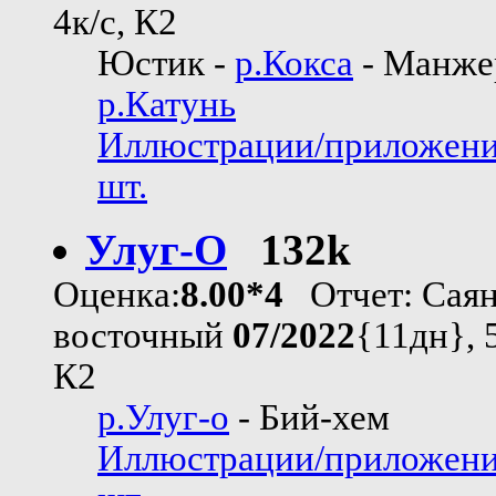
4к/с, К2
Юстик -
р.Кокса
- Манже
р.Катунь
Иллюстрации/приложени
шт.
Улуг-О
132k
Оценка:
8.00*4
Отчет: Сая
восточный
07/2022
{11дн}, 5
К2
р.Улуг-о
- Бий-хем
Иллюстрации/приложени