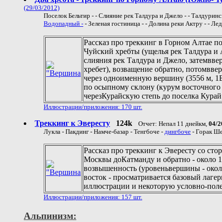
(29/03/2012)
Поселок Бельтир - - Слияние рек Талдура и Джело - - Талдуринс
Водопадный -
- Зеленая гостиница - - Долина реки Актру - - Л
Рассказ про треккинг в Горном Алтае п
Чуйский хребты (ущелья рек Талдура и А
слияния рек Талдура и Джело, затемвве
хребет), возващение обратно, потомввер
через одноименную вершину (3556 м, 1Б
по осыпному склону (курум восточного б
черезКурайскую степь до поселка Курай. 
Иллюстрации/приложения: 170 шт.
Треккинг к Эвересту
124k
Отчет: Непал 11 днейкм,
04/2
Лукла - Пакдинг - Намче-базар - Тенгбоче -
дингбоче
- Горак Ше
Рассказ про треккинг к Эвересту со сто
Москвы доКатманду и обратно - около 16 
возвышенность (уровеньвершины - около 
восток - просматривается базовый лаге
иллюстрации и некоторую условно-поле
Иллюстрации/приложения: 157 шт.
Альпинизм: