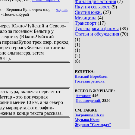
Финляндия эстония
(7)
Якутия сев.-вост.
(9)
 - - Вершина Купол трех озер - -
ледник
Якутия южн.
(27)
- - Поселок Курай
Медицина
(4)
Транспорт
(17)
 через Южно-Чуйский и Северо-
Тур снаряга и фирмы
(39)
ало за поселком Бельтир у
Статьи и обсуждения
(70)
му леднику (Южно-Чуйский
(1)
а перевалКупол трех озер, проход
(1)
через террасуЗеленая гостиница
(1)
не альплагеря, затем
(2)
2011).
(8)
РУЛЕТКА:
Василий Воробьев.
Гостевая региона:
ВСЕГО В ЖУРНАЛЕ:
сть тура, включая перелет от
Авторов:
446
Паттар - это популярная
Произведений:
2856
яния менее 10 км, а на северо-
ходу маршрута,фотографии-
СМ. ТАКЖЕ:
ены в конце текста рассказа.
Заграница.lib.ru
Музыка.lib.ru
Журнал "Самиздат"