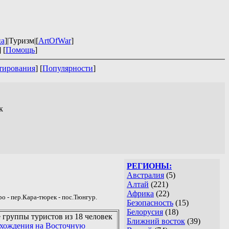
ца
]|Туризм|[
ArtOfWar
]
] [
Помощь
]
тирования
] [
Популярности
]
к
РЕГИОНЫ:
Австралия
(5)
Алтай
(221)
Африка
(22)
ро - пер.Кара-тюрек - пос.Тюнгур.
Безопасность
(15)
Белорусия
(18)
е группы туристов из 18 человек
Ближний восток
(39)
хождения на Восточную