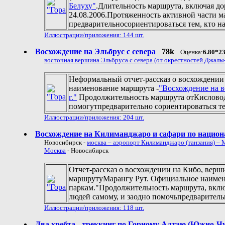
Белуху"
.Длительность маршрута, включая дор
24.08.2006.Протяженность активной части ма
предварительносориентироваться тем, кто на
Иллюстрации/приложения: 144 шт.
Восхождение на Эльбрус с севера
78k
Оценка:
6.80*2
восточная вершина Эльбруса с севера (от окрестностей Джалы
Неформальный отчет-рассказ о восхождении 
наименование маршрута -
"Восхождение на в
г."
Продолжительность маршрута отКисловодск
помогутпредварительно сориентироваться те
Иллюстрации/приложения: 204 шт.
Восхождение на Килиманджаро и сафари по нацио
Новосибирск -
москва – аэропорт Килиманджаро (танзания) – 
Москва
- Новосибирск
Отчет-рассказ о восхождении на Кибо, верши
маршрутуМарангу Рут. Официальное наимен
паркам."Продолжительность маршрута, включа
людей самому, и заодно помочьпредварительн
Иллюстрации/приложения: 118 шт.
Два хребта - треккинг по Горному Алтаю (Южно-Ч