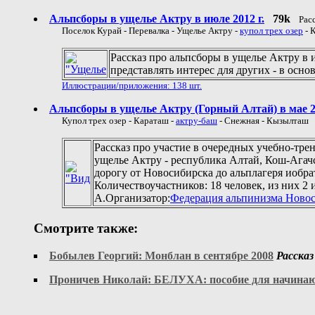
Альпсборы в ущелье Актру в июле 2012 г.
79k
Рас
Поселок Курай - Перевалка - Ущелье Актру -
купол трех озер
- 
Рассказ про альпсборы в ущелье Актру в 
представлять интерес для других - в осн
Иллюстрации/приложения: 138 шт.
Альпсборы в ущелье Актру (Горный Алтай) в мае 20
Купол трех озер - Караташ -
актру-баш
- Снежная - Кызылташ
Рассказ про участие в очередных учебно-тре
ущелье Актру - республика Алтай, Кош-Агач
дорогу от Новосибирска до альплагеря иобратн
Количествоучастников: 18 человек, из них 2 
А.Организатор:
Федерация альпинизма Новос
Смотрите также:
Бобылев Георгий: Монблан в сентябре 2008
Расска
Проничев Николай: БЕЛУХА: пособие для начинающ