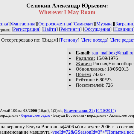
Селюкин Александр Юрьевич:
Wherever I May Roam
сика
][
Фантастика
][
Остросюжетная
][
Самиздат
][
Музыка
][
Заграни
[
Регистрация
] [
Найти
] [
Рейтинги
] [
Обсуждения
] [
Новинки
уризм:
Отсортировано по: [Видам] [
Региону
] [
Дате похода
] [
Дате редак
E-mail:
sau_mailbox@mail.ru
Родился:
15/09/1976
Живет:
Россия,Новосибирс
Обновлялось:
18/06/2013
Объем:
742k/7
Рейтинг:
6.80*23
Посетителей:
726
 Алтай 100км,
08/2006
{16дн}, 1(5)к/с,
Комментарии: 21 (10/10/2014)
 пер.Делоне -
берельское седло
- Белуха Восточная - пер.Делоне - Аккемское озе
а вершину Белуха Восточная(4506 м) в августе 2006 г. в состав
 наименование маршрута -
ypeId=72&GSeasonId=3">"Попытка вос