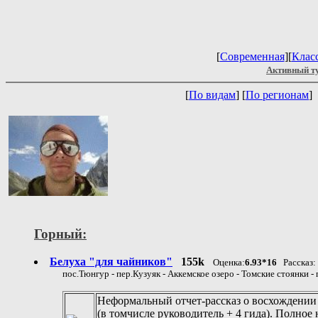
[
Современная
][
Клас
Активный т
[
По видам
] [
По регионам
]
Горный:
Белуха "для чайников"
155k
Оценка:
6.93*16
Рассказ:
пос.Тюнгур - пер.Кузуяк - Аккемское озеро - Томские стоянки -
Неформальный отчет-рассказ о восхождении н
(в томчисле руководитель + 4 гида). Полное