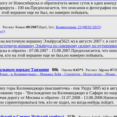
огу от Новосибирска и обратно(чуть менее суток в один конец): 
ршрута - 100 км.
Предполагается, что описания и фотографии п
 этой вершине еще не был, но намерен побывать.
3
Рассказ: Кавказ
08/2007
{8дн}, 2к/с,
Комментарии: 23 (08/01/2015)
-су)
на восточную вершину Эльбруса(5621 м) в августе 2007 г. в сос
осточную вершину Эльбруса по северному склону по путиперво
а и обратно - 07.08.2007 - 15.08.2007.
Предполагается, что опи
м, кто на этой вершине еще не был,но намерен побывать.
нальным паркам Танзании
80k
Оценка:
6.63*5
Рассказ: Африка
07/
Моши – в. Килиманджаро – Маньяра Лейк – Серенгети – Нгоро-нгоро – Моши –
ну горы Килиманджаро (высшаяточка - пик Ухуру 5895 м) в авгус
ование тура -
"Восхождение на Килиманджаро и Сафари по на
я дорогу от Москвы и обратно -31.07.2008 - 13.08.2008.
Написа
о сориентироваться тем, кто не ходил, но когда-нибудь пойдет.
уйский и Северо-Чуйский хребты)
112k
Рассказ: Алтай ~100км,
06