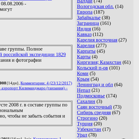
Валдай
(74)
08.08.2006 -
Вологодская обл.
(14)
омогут
Европа
(187)
Забайкалье
(38)
Заграница
(161)
Индия
(16)
Кавказ
(112)
Карелия восточная
(27)
Карелия
(277)
таве группы. Полное
Карпаты
(45)
й российской экспедиции 1829
Карты
(4)
сания и фотографии
Киргизия; Казахстан
(61)
Кольский п-ов
(101)
Коми
(5)
Крым
(54)
2008
{14дн},
Комментарии: 4 (23/12/2017)
Ленинград и обл
(64)
 аэропорт Килиманджаро (танзания) –
Непал
(21)
Подмосковье
(174)
Сахалин
(3)
те 2008 г. в составе группы по
Саян восточный
(73)
циональным
Сибирь средняя
(67)
но, чтобы не забыть события и
Строгино
(20)
Турция
(20)
Узбекистан
(17)
Урал
(78)
/2011
{16дн}, 1к/с,
Комментарии: 1