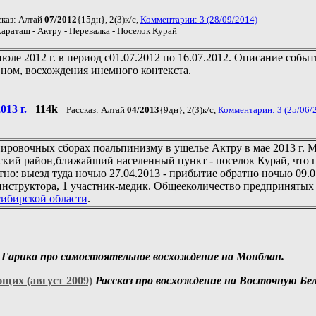
сказ: Алтай
07/2012
{15дн}, 2(3)к/с,
Комментарии: 3 (28/09/2014)
Караташ - Актру - Перевалка - Поселок Курай
июле 2012 г. в период с01.07.2012 по 16.07.2012. Описание соб
овном, восхождения инемного контекста.
13 г.
114k
Рассказ: Алтай
04/2013
{9дн}, 2(3)к/с,
Комментарии: 3 (25/06/
нировочных сборах поальпинизму в ущелье Актру в мае 2013 г. 
ский район,ближайший населенный пункт - поселок Курай, что п
о: выезд туда ночью 27.04.2013 - прибытие обратно ночью 09.05.2
инструктора, 1 участник-медик. Общееколичество предпринятых в
ибирской области
.
з Гарика про самостоятельное восхождение на Монблан.
их (август 2009)
Рассказ про восхождение на Восточную Бе