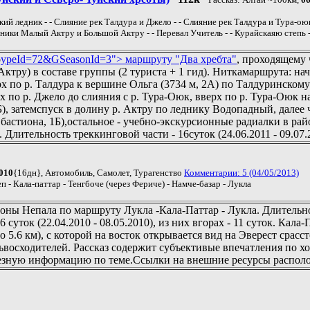
кий ледник - - Слияние рек Талдура и Джело - - Слияние рек Талдура и Тура-оюк
едники Малый Актру и Большой Актру - - Перевал Учитель - - Курайскаяю степь 
о
ypeId=72&GSeasonId=3"> маршруту "Два хребта"
, проходящему
ктру) в составе группы (2 туриста + 1 гид). Ниткамаршрута: нач
рх по р. Талдура к вершине Ольга (3734 м, 2А) по Талдуринско
х по р. Джело до слияния с р. Тура-Оюк, вверх по р. Тура-Оюк н
), затемспуск в долину р. Актру по леднику Водопадный, далее 
астиона, 1Б),остальное - учебно-экскурсионные радиалки в райо
Длительность треккинговой части - 16суток (24.06.2011 - 09.07.
010
{16дн}, Автомобиль, Самолет, Турагенство
Комментарии: 5 (04/05/2013)
п - Кала-паттар - Тенгбоче (через Фериче) - Намче-базар - Лукла
роны Непала по маршруту Лукла -Кала-Паттар - Лукла. Длительно
суток (22.04.2010 - 08.05.2010), из них вгорах - 11 суток. Кала-
5.6 км), с которой на восток открывается вид на Эверест срассто
рьвосходителей. Рассказ содержит субъективые впечатления по 
зную информацию по теме.Ссылки на внешние ресурсы располож