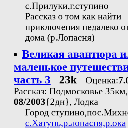
с.Прилуки,г.ступино
Рассказ о том как найти
приключения недалеко о
дома (р.Лопасня)
Великая авантюра и
маленькое путешеств
часть 3
23k
Оценка:
7.
Рассказ: Подмосковье 35км,
08/2003
{2дн}, Лодка
Город ступино,пос.Михн
с.Хатунь,р.лопасня,р.ока