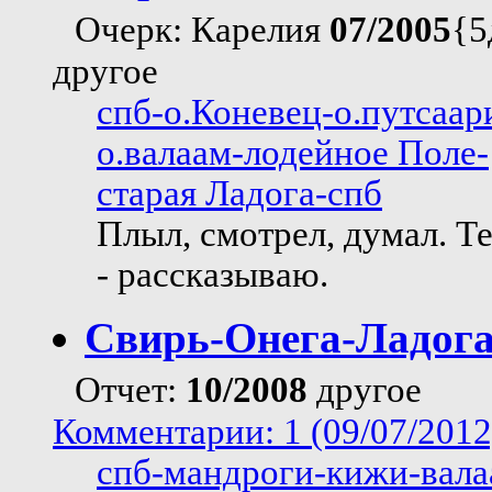
Очерк: Карелия
07/2005
{5
другое
спб-о.Коневец-о.путсаар
о.валаам-лодейное Поле-
старая Ладога-спб
Плыл, смотрел, думал. Т
- рассказываю.
Свирь-Онега-Ладог
Отчет:
10/2008
другое
Комментарии: 1 (09/07/2012
спб-мандроги-кижи-вала