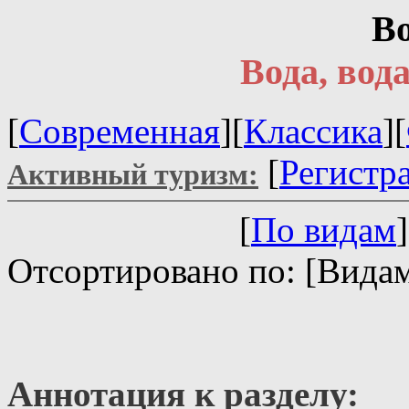
В
Вода, вода
[
Современная
][
Классика
][
[
Регистр
Активный туризм:
[
По видам
]
Отсортировано по: [Видам
Аннотация к разделу: