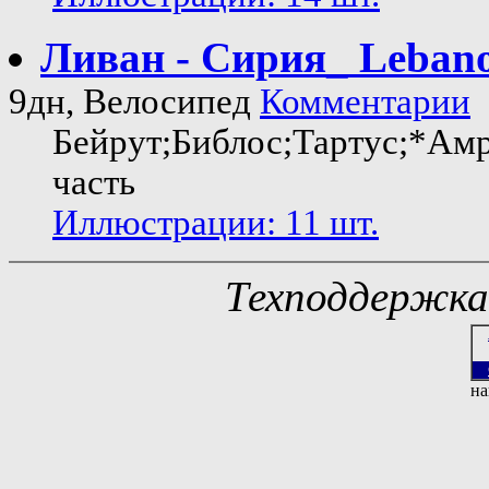
Ливан - Сирия_ Lebanon
9дн, Велосипед
Комментарии
Бейрут;Библос;Тартус;*Ам
часть
Иллюстрации: 11 шт.
Техподдержк
на