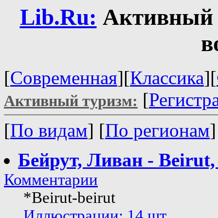
Lib.Ru:
Активный 
в
[
Современная
][
Классика
][
[
Регистр
Активный туризм:
[
По видам
] [
По регионам
Бейрут, Ливан - Beirut
Комментарии
*Beirut-beirut
Иллюстрации: 14 шт.