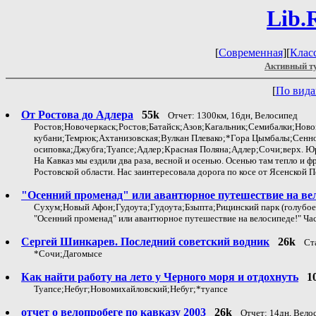
Lib.
[
Современная
][
Клас
Активный т
[
По вид
От Ростова до Адлера
55k
Отчет: 1300км, 16дн, Велосипед
Ростов;Новочеркаск;Ростов;Батайск;Азов;Кагальник;Семибалки;Нов
кубани;Темрюк;Ахтанизовская;Вулкан Плевако;*Гора Цымбалы;Сенн
осиповка;Джубга;Туапсе;Адлер;Красная Поляна;Адлер;Сочи;верх. Юр
На Кавказ мы ездили два раза, весной и осенью. Осенью там тепло и ф
Ростовской области. Нас заинтересовала дорога по косе от Ясенской Пе
"Осенний променад" или авантюрное путешествие на вел
Сухум;Новый Афон;Гудоута;Гудоута;Бзыпта;Рицинский парк (голубо
"Осенний променад" или авантюрное путешествие на велосипеде!" Час
Сергей Шинкарев. Последний советский водник
26k
Ст
*Сочи;Дагомысе
Как найти работу на лето у Черного моря и отдохнуть
1
Туапсе;Небуг;Новомихайловский;Небуг;*туапсе
отчет о велопробеге по кавказу 2003
26k
Отчет: 14дн, Вело