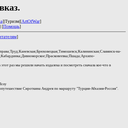
вказ.
ца
]|Туризм|[
ArtOfWar
]
] [
Помощь
]
итателям
]
права;Труд;Каневская;Брюховецкая;Тимошевск;Калининская;Славянск-на-
;Кабардинка;Дивноморское;Прасковеевка;Пшада;Архипо-
 этот раз мы решили начать издалека и посмотреть сначала кое-что в
Псоу
елопутешествие Сироткина Андрея по маршруту "Турция-Абхазия-Россия".