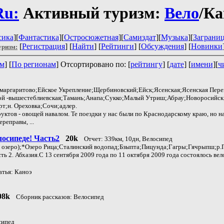
Ru:
Активный туризм:
Вело
/Ка
сика
][
Фантастика
][
Остросюжетная
][
Самиздат
][
Музыка
][
Заграни
[
Регистрация
] [
Найти
] [
Рейтинги
] [
Обсуждения
] [
Новинки
уризм:
ам
] [
По регионам
] Отсортировано по: [
рейтингу
] [
дате
] [
имени
][
ч
омаргаритово;Ейское Укрепление;Щербиновский;Ейск;Ясенская;Ясенская Пере
ой -вышестеблиевская;Тамань;Анапа;Сукко;Малый Утриш;Абрау;Новоросийск
т;н. Ореховка;Сочи;адлер.
руктов - овощей навалом. Те поездки у нас были по Краснодарскому краю, но на
реправы, ...
осипеде! Часть2
20k
Отчет: 339км, 10дн, Велосипед
е озеро);*Озеро Рица;Сталинский водопад;Бзыпта;Пицунда;Гагры;Гячрыпш;р.
ть 2. Абхазия.С 13 сентября 2009 года по 11 октября 2009 года состоялось в
атья: Каноэ
08k
Сборник рассказов: Велосипед
сипед