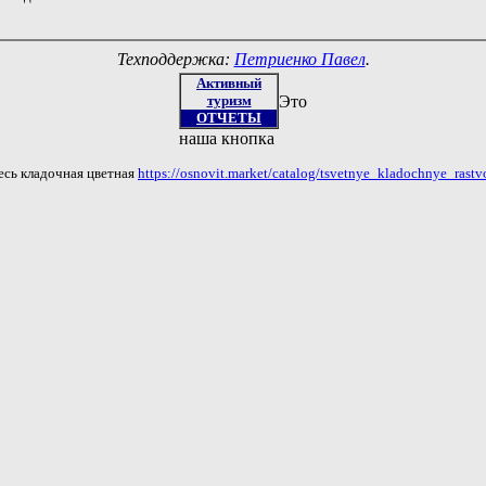
Техподдержка:
Петриенко Павел
.
Активный
туризм
Это
ОТЧЕТЫ
наша кнопка
есь кладочная цветная
https://osnovit.market/catalog/tsvetnye_kladochnye_rastv