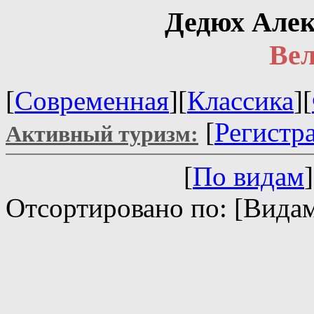
Дедюх Алек
Вел
[
Современная
][
Классика
][
[
Регистр
Активный туризм:
[
По видам
]
Отсортировано по: [Видам