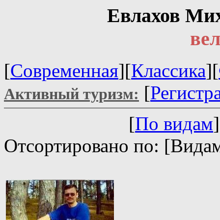
Евлахов Ми
ве
[
Современная
][
Классика
][
[
Регистр
Активный туризм:
[
По видам
]
Отсортировано по: [Видам