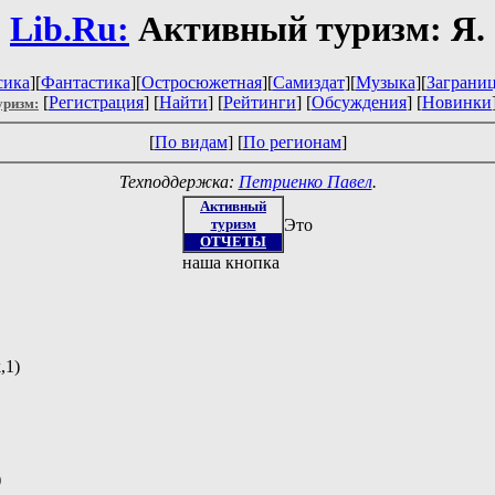
Lib.Ru:
Активный туризм: Я.
сика
][
Фантастика
][
Остросюжетная
][
Самиздат
][
Музыка
][
Заграни
[
Регистрация
] [
Найти
] [
Рейтинги
] [
Обсуждения
] [
Новинки
уризм:
[
По видам
] [
По регионам
]
Техподдержка:
Петриенко Павел
.
Активный
туризм
Это
ОТЧЕТЫ
наша кнопка
,1)
)