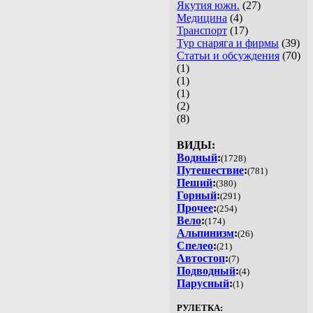
Якутия южн.
(27)
Медицина
(4)
Транспорт
(17)
Тур снаряга и фирмы
(39)
Статьи и обсуждения
(70)
(1)
(1)
(1)
(2)
(8)
ВИДЫ:
Водный
:
(1728)
Путешествие
:
(781)
Пеший
:
(380)
Горный
:
(291)
Прочее
:
(254)
Вело
:
(174)
Альпинизм
:
(26)
Спелео
:
(21)
Автостоп
:
(7)
Подводный
:
(4)
Парусный
:
(1)
РУЛЕТКА: