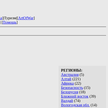
ца
]|Туризм|[
ArtOfWar
]
] [
Помощь
]
РЕГИОНЫ:
Австралия
(5)
Алтай
(221)
Африка
(22)
Безопасность
(15)
Белорусия
(18)
Ближний восток
(39)
Валдай
(74)
Вологодская обл.
(14)