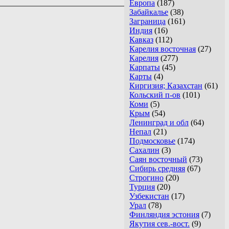
Европа
(187)
Забайкалье
(38)
Заграница
(161)
Индия
(16)
Кавказ
(112)
Карелия восточная
(27)
Карелия
(277)
Карпаты
(45)
Карты
(4)
Киргизия; Казахстан
(61)
Кольский п-ов
(101)
Коми
(5)
Крым
(54)
Ленинград и обл
(64)
Непал
(21)
Подмосковье
(174)
Сахалин
(3)
Саян восточный
(73)
Сибирь средняя
(67)
Строгино
(20)
Турция
(20)
Узбекистан
(17)
Урал
(78)
Финляндия эстония
(7)
Якутия сев.-вост.
(9)