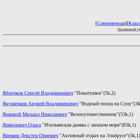
[
Современная
][
Клас
Активный т
Яблочков Сергей Владимирович
"Покатушки"(5k,2)
Якушенков Андрей Владимирович
"Водный поход на Суну"(3k
Янковой Михаил Николаевич
"Велопутешественник"(53k,1)
Ярмолович Ольга
"Итальянская дымка с запахом моря"(83k,1)
Яромир Декстер Ориевич
"Активный отдых на Эльбрусе"(5k,1