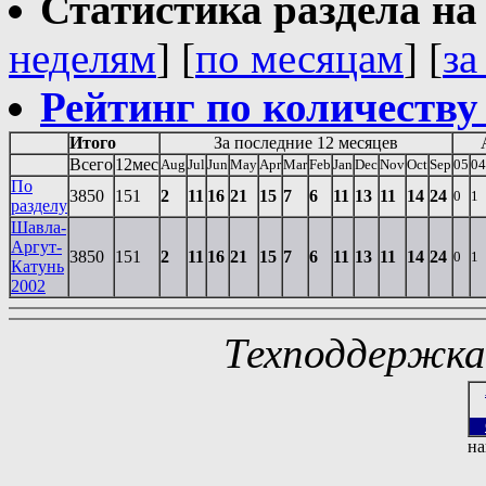
Статистика раздела на t
неделям
] [
по месяцам
] [
за
Рейтинг по количеству
Итого
За последние 12 месяцев
Всего
12мес
Aug
Jul
Jun
May
Apr
Mar
Feb
Jan
Dec
Nov
Oct
Sep
05
04
По
3850
151
2
11
16
21
15
7
6
11
13
11
14
24
0
1
разделу
Шавла-
Аргут-
3850
151
2
11
16
21
15
7
6
11
13
11
14
24
0
1
Катунь
2002
Техподдержк
на