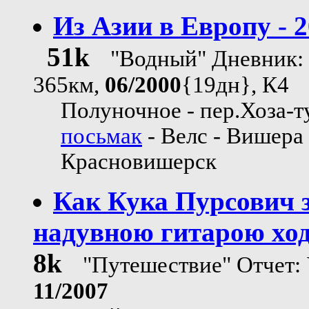
Из Азии в Европу - 
51k
"Водный" Дневник:
365км,
06/2000
{19дн}, К4
Полуночное - пер.Хоза-т
посьмак
- Велс - Вишера 
Красновишерск
Как Кука Пурсович 
надувною гитарою хо
8k
"Путешествие" Отчет:
11/2007