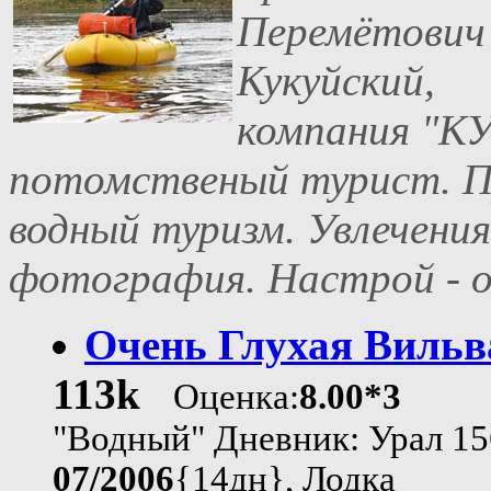
Перемётович
Кукуйский,
компания "КУ
потомственый турист. Пр
водный туризм. Увлечения
фотография. Настрой - 
Очень Глухая Вильв
113k
Оценка:
8.00*3
"Водный" Дневник: Урал 15
07/2006
{14дн}, Лодка