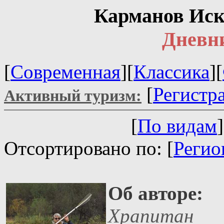
Карманов Иск
Дневн
[
Современная
][
Классика
][
[
Регистр
Активный туризм:
[
По видам
]
Отсортировано по: [
Регио
Об авторе:
Храпитан