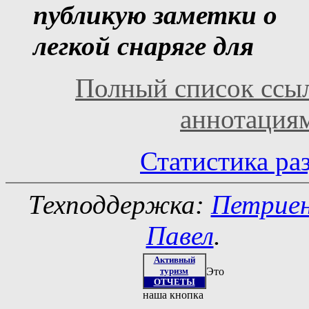
публикую заметки о
легкой снаряге для
Полный список ссыл
аннотация
Статистика ра
Техподдержка:
Петрие
Павел
.
Активный
туризм
Это
ОТЧЕТЫ
наша кнопка