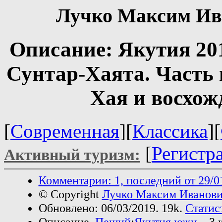
Лучко Максим Ив
Описание: Якутия 201
Сунтар-Хаята. Часть 
Хая и восхож
[
Современная
][
Классика
][
[
Регистр
Активный туризм:
Комментарии: 1, последний от 29/0
© Copyright
Лучко Максим Иванов
Обновлено: 06/03/2019. 19k.
Статис
Описание.
Пеший
:
Якутия южн.
, 3 