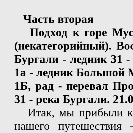
Часть
вторая
Подход к горе Мус
(некатегорийный)
. Во
Бургали - ледник
31 -
1а
- ледник Большой М
1Б, рад - пер
евал
Про
31 - р
ека
Бургали
.
21.0
Итак, мы прибыли к 
нашего путешествия 