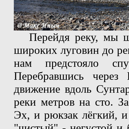
Перейдя реку, мы шл
широких луговин до ре
нам предстояло спу
Перебравшись через 
движение вдоль Сунта
реки метров на сто. З
Эх, и рюкзак лёгкий, и
"чистый" - негустой и 