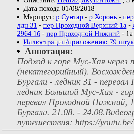
Дата похода 01/08/2018
Маршрут:
р Сунтар
-
р Хоронь
-
пер
лдн 31
-
пер Проходной Верхний 1а
-
2964 1б
-
пер Проходной Нижний
- 1а
Иллюстрации/приложения: 79 штук
Аннотация:
Подход к горе Мус-Хая через 
(некатегорийный). Восхожден
Бургали - ледник 31 - перевал
ледник Большой Мус-Хая - гора
перевал Проходной Нижний, 1А
Бургали. 21.08. - 24.08.Виде
путешествия: https://youtu.b