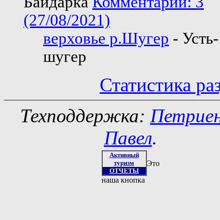
Байдарка
Комментарии: 3
(27/08/2021)
верховье р.Шугер
- Усть-
шугер
Статистика ра
Техподдержка:
Петрие
Павел
.
Активный
туризм
Это
ОТЧЕТЫ
наша кнопка