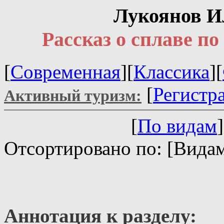
Лукоянов И
Рассказ о сплаве по
[
Современная
][
Классика
][
[
Регистр
Активный туризм:
[
По видам
]
Отсортировано по: [Видам
Аннотация к разделу: