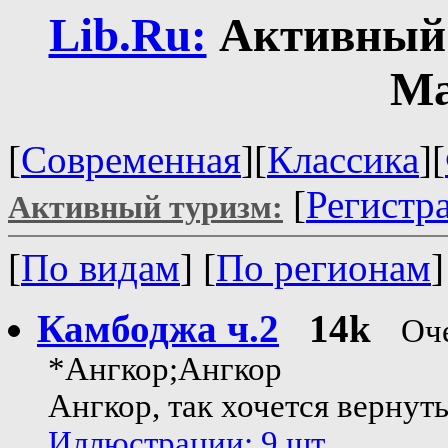
Lib.Ru:
Активный 
Ма
[
Современная
][
Классика
][
[
Регистр
Активный туризм:
[
По видам
] [
По регионам
Камбоджа ч.2
14k
Оч
*Ангкор;Ангкор
Ангкор, так хочется вернутьс
Иллюстрации: 9 шт.