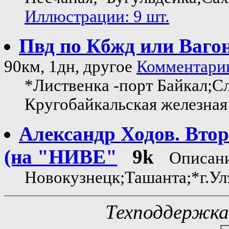
Иллюстрации: 9 шт.
Пвд по Кбжд или Ваго
90км, 1дн, другое
Комментари
*Лиственка -порт Байкал;С
Кругобайкальская железная
Александр Ходов. Втор
(на "НИВЕ"
9k
Описан
Новокузнецк;Ташанта;*г.Улэ
Техподдержк