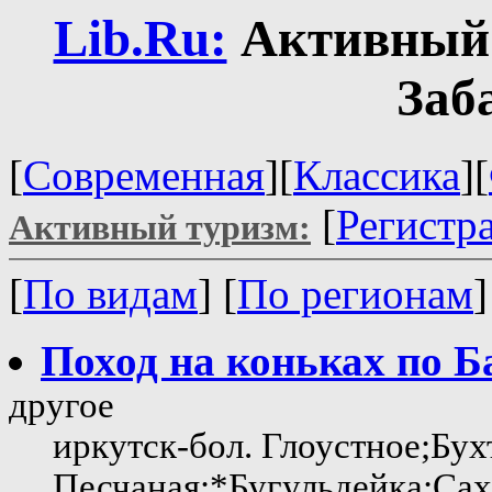
Lib.Ru:
Активный 
Заб
[
Современная
][
Классика
][
[
Регистр
Активный туризм:
[
По видам
] [
По регионам
Поход на коньках по Б
другое
иркутск-бол. Глоустное;Бух
Песчаная;*Бугульдейка;Са