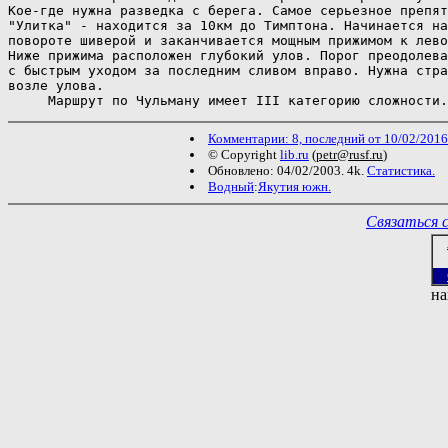
Кое-где нужна разведка с берега. Самое серьезное препят
"Улитка" - находится за 10км до Тимптона. Начинается на
повороте шиверой и заканчивается мощным прижимом к лево
Ниже прижима расположен глубокий улов. Порог преодолева
с быстрым уходом за последним сливом вправо. Нужна стра
возле улова.

Комментарии: 8, последний от 10/02/2016
© Copyright
lib.ru
(
petr@rusf.ru
)
Обновлено: 04/02/2003. 4k.
Статистика.
Водный
:
Якутия южн.
Связаться 
на