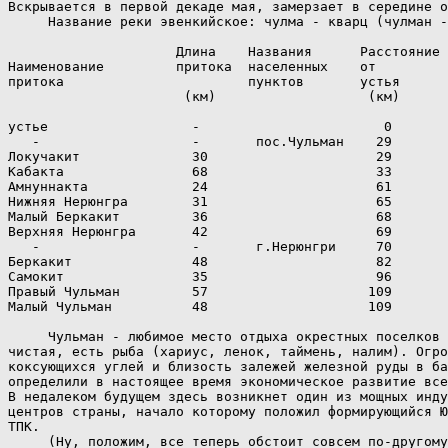
Вскрывается в первой декаде мая, замерзает в середине о
     Название реки эвенкийское: чулма - кварц (чулман -
                     Длина    Названия      Расстояние 
Наименование         притока  населенных    от         
притока                       пунктов       устья      
                      (км)                   (км)

устье                  -                       0       
   -                   -       пос.Чульман    29       
Локучакит              30                     29       
Кабакта                68                     33       
Амнуннакта             24                     61       
Нижняя Нерюнгра        31                     65       
Малый Беркакит         36                     68       
Верхняя Нерюнгра       42                     69       
   -                   -       г.Нерюнгри     70       
Беркакит               48                     82       
Самокит                35                     96       
Правый Чульман         57                    109       
Малый Чульман          48                    109       
     Чульман - любимое место отдыха окрестных поселков 
чистая, есть рыба (хариус, ленок, таймень, налим). Огро
коксующихся углей и близость залежей железной руды в ба
определили в настоящее время экономическое развитие все
В недалеком будущем здесь возникнет один из мощных инду
центров страны, начало которому положил формирующийся Ю
ТПК.

     (Ну, положим, все теперь обстоит совсем по-другому