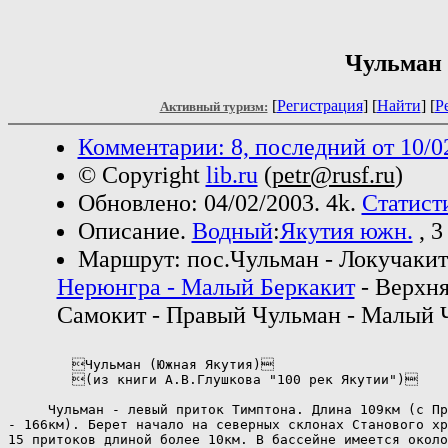
Чульман
[
Регистрация
]
[
Найти
] [
Р
Активный туризм:
Комментарии: 8, последний от 10/0
© Copyright
lib.ru
(
petr@rusf.ru
)
Обновлено: 04/02/2003. 4k.
Статист
Описание.
Водный
:
Якутия южн.
, 3
Маршрут: пос.Чульман - Локучакит
Нерюнгра - Малый Беркакит
- Верхня
Самокит - Правый Чульман - Малый 
        Чульман (Южная Якутия)

        (из книги А.В.Глушкова "100 рек Якутии")

     Чульман - левый приток Тимптона. Длина 109км (с Пр
- 166км). Берет начало на северных склонах Станового хр
15 притоков длиной более 10км. В бассейне имеется около