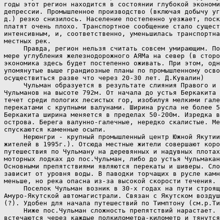
годы этот регион находится в состоянии глубокой экономи
депрессии. Промышленное производство (включая добычу уг
д.) резко снизилось. Население постепенно уезжает, поск
платят очень плохо. Транспортное сообщение стало сущест
интенсивным, и, соответственно, уменьшилась транспортна
местных рек.

     Правда, регион нельзя считать совсем умирающим. По
мере углубления железнодорожного АЯМа на север (в сторо
экономика здесь будет постепенно оживать. При этом, одн
упомянутые выше грандиозные планы по промышленному осво
осуществиться разве что через 20-30 лет. Д.Кувалин)

     Чульман образуется в результате слияния Правого и 
Чульманов на высоте 792м. От начала до устья Беркакита 
течет среди пологих лесистых гор, изобилуя мелкими гале
перекатами с крупными валунами. Ширина русла не более 5
Беркакита ширина меняется в пределах 50-200м. Изредка в
острова. Берега валунно-галечные, нередко скалистые. Ме
спускаются каменные осыпи.

     Нерюнгри - крупный промышленный центр Южной Якутии
жителей в 1995г.). Отсюда местные жители совершают коро
путешествия по Чульману на деревянных и надувных плотах
моторных лодках до пос.Чульман, либо до устья Чульмакан
Основными препятствиями являются перекаты и шиверы. Сло
зависит от уровня воды. В паводки торчащих в русле камн
меньше, но река опасна из-за высокой скорости течения.

     Поселок Чульман возник в 30-х годах на пути строящ
Амуро-Якутской автомагистрали. Связан с Якутском воздуш
(?). Удобен для начала путешествий по Тимптону (см.р.Ти
     Ниже пос.Чульман сложность препятствий нарастает. 
встечаются через каждые полкилометра-километр и тянутся