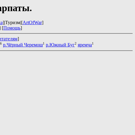
арпаты.
ца
]|Туризм|[
ArtOfWar
]
] [
Помощь
]
итателям
]
6
1
2
1
р.Чёрный Черемош
р.Южный Буг
яремча