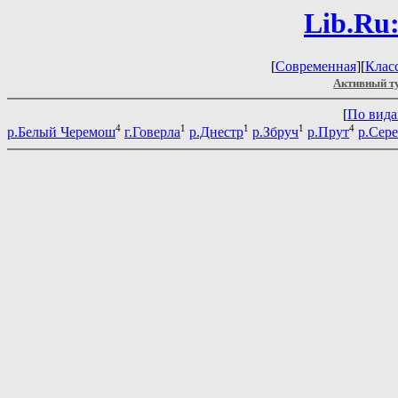
Lib.Ru
[
Современная
][
Клас
Активный т
[
По вид
4
1
1
1
4
р.Белый Черемош
г.Говерла
р.Днестр
р.Збруч
р.Прут
р.Сере