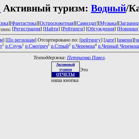
:
Активный туризм:
Водный
/К
сика
][
Фантастика
][
Остросюжетная
][
Самиздат
][
Музыка
][
Заграни
[
Регистрация
] [
Найти
] [
Рейтинги
] [
Обсуждения
] [
Новинки
уризм:
ам
] [
По регионам
] Отсортировано по: [
рейтингу
] [
дате
] [
имени
][
ч
1
1
1
2
4
т
р.Случь
р.Смотрич
р.Стрый
р.Черемош
р.Черный Черемош
Техподдержка:
Петриенко Павел
.
Активный
туризм
Это
ОТЧЕТЫ
наша кнопка